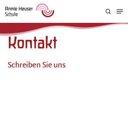
Skip
Menu
Men
search
to
main
content
Kontakt
Schreiben Sie uns