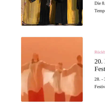
–
Die 8
2025
Tempe
20.
Internationa
Rückb
Jugend
20.
Eurythmie
Fest
Festival
28. -
Festiv