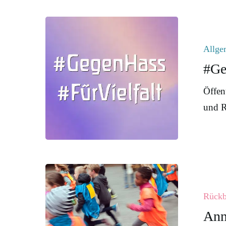
#GegenHas
#FürVielfalt
Allge
#Ge
Öffen
und R
Annie
Heuser
Rückb
Spendenlau
Ann
2025