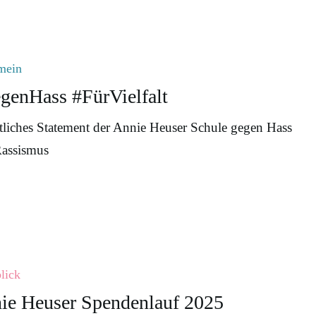
s
mein
genHass #FürVielfalt
tliches Statement der Annie Heuser Schule gegen Hass
assismus
lick
f
ie Heuser Spendenlauf 2025