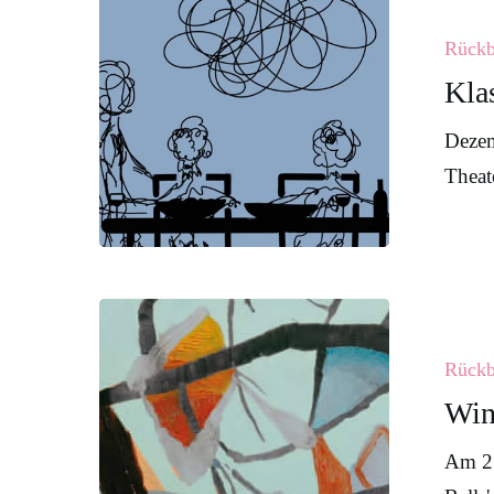
der
Rückb
12.Klasse
Kla
2024
Dezem
Theat
Wintermark
2024
Rückb
Win
Am 23