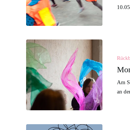
10.05
Monatsfeier
im
Rückb
Frühling
Mon
2025
Am Sa
an de
Klassenspie