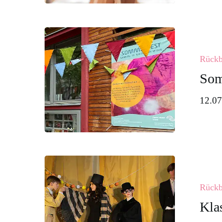
Sommerfest
2025
Rückb
Som
12.07
Klassenspie
der
Rückb
8.
Kla
Klasse