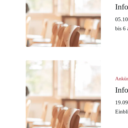
Inf
05.10
bis 6
Infoveranst
Ankü
Inf
Mit Eingabetaste Suche starten oder mit ESC 
19.09
Einbl