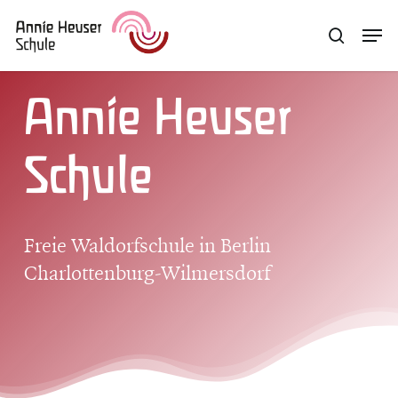
Skip
Menu
Men
search
to
main
content
Annie Heuser
Schule
Freie Waldorfschule in Berlin
Charlottenburg-Wilmersdorf