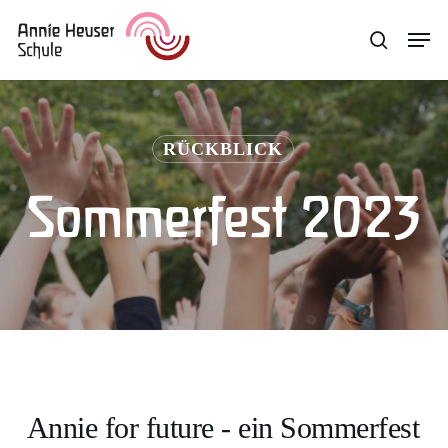
Skip
Menu
Men
search
to
main
content
RÜCKBLICK
Sommerfest 2023
Annie for future - ein Sommerfest